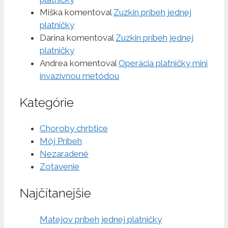
Miška
komentoval
Zuzkin príbeh jednej
platničky
Darina
komentoval
Zuzkin príbeh jednej
platničky
Andrea
komentoval
Operácia platničky mini
invazívnou metódou
Kategórie
Choroby chrbtice
Môj Príbeh
Nezaradené
Zotavenie
Najčítanejšie
Matejov príbeh jednej platničky