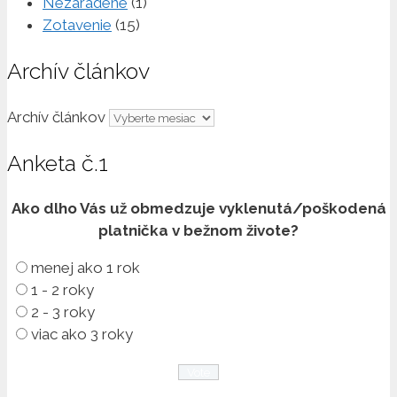
Nezaradené
(1)
Zotavenie
(15)
Archív článkov
Archív článkov
Anketa č.1
Ako dlho Vás už obmedzuje vyklenutá/poškodená
platnička v bežnom živote?
menej ako 1 rok
1 - 2 roky
2 - 3 roky
viac ako 3 roky