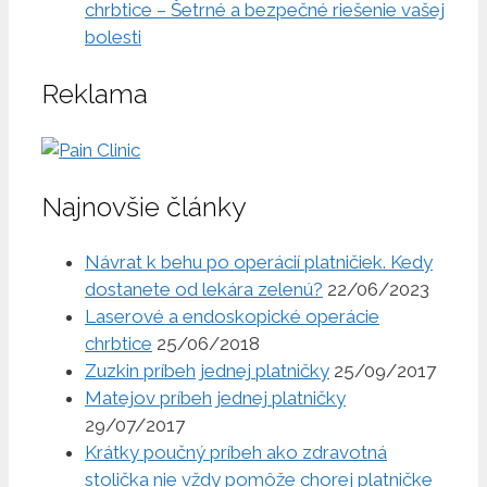
chrbtice – Šetrné a bezpečné riešenie vašej
bolesti
Reklama
Najnovšie články
Návrat k behu po operácií platničiek. Kedy
dostanete od lekára zelenú?
22/06/2023
Laserové a endoskopické operácie
chrbtice
25/06/2018
Zuzkin príbeh jednej platničky
25/09/2017
Matejov príbeh jednej platničky
29/07/2017
Krátky poučný príbeh ako zdravotná
stolička nie vždy pomôže chorej platničke