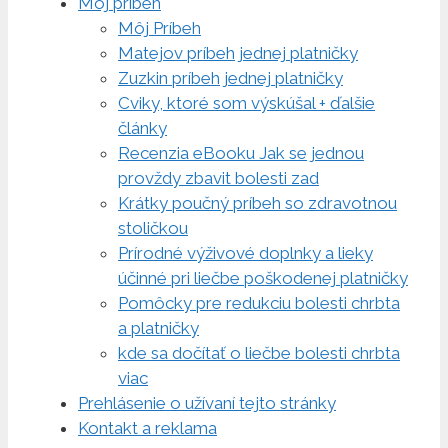
Môj príbeh
Môj Príbeh
Matejov príbeh jednej platničky
Zuzkin príbeh jednej platničky
Cviky, ktoré som výskúšal + ďalšie
články
Recenzia eBooku Jak se jednou
provždy zbavit bolesti zad
Krátky poučný príbeh so zdravotnou
stoličkou
Prírodné výživové doplnky a lieky
účinné pri liečbe poškodenej platničky
Pomôcky pre redukciu bolesti chrbta
a platničky
kde sa dočítať o liečbe bolesti chrbta
viac
Prehlásenie o užívaní tejto stránky
Kontakt a reklama