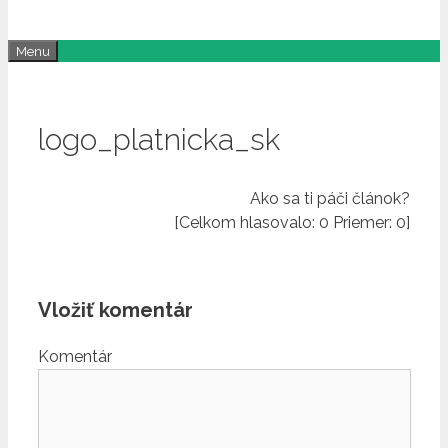
Menu
logo_platnicka_sk
Ako sa ti páči článok?
[Celkom hlasovalo:
0
Priemer:
0
]
Vložiť komentár
Komentár