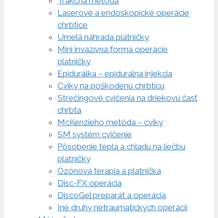
Trakčná metóda
Laserové a endoskopické operácie
chrbtice
Umelá náhrada platničky
Mini invazívna forma operácie
platničky
Epidurálka – epidurálna injekcia
Cviky na poškodenú chrbticu
Strečingové cvičenia na driekovú časť
chrbta
McKenzieho metóda – cviky
SM systém cvičenie
Pôsobenie tepla a chladu na liečbu
platničky
Ozónová terapia a platnička
Disc-FX operácia
DiscoGel preparát a operácia
Iné druhy netraumatických operácií