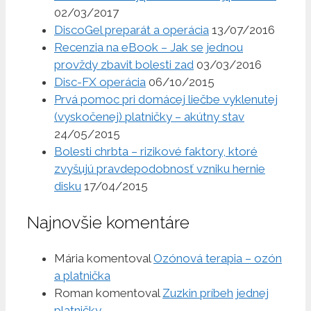
02/03/2017
DiscoGel preparát a operácia
13/07/2016
Recenzia na eBook – Jak se jednou
provždy zbavit bolesti zad
03/03/2016
Disc-FX operácia
06/10/2015
Prvá pomoc pri domácej liečbe vyklenutej
(vyskočenej) platničky – akútny stav
24/05/2015
Bolesti chrbta – rizikové faktory, ktoré
zvyšujú pravdepodobnosť vzniku hernie
disku
17/04/2015
Najnovšie komentáre
Mária
komentoval
Ozónová terapia – ozón
a platnička
Roman
komentoval
Zuzkin príbeh jednej
platničky