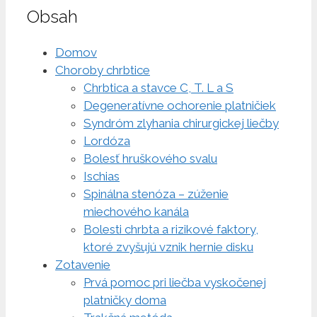
Obsah
Domov
Choroby chrbtice
Chrbtica a stavce C, T. L a S
Degeneratívne ochorenie platničiek
Syndróm zlyhania chirurgickej liečby
Lordóza
Bolesť hruškového svalu
Ischias
Spinálna stenóza – zúženie
miechového kanála
Bolesti chrbta a rizikové faktory,
ktoré zvyšujú vznik hernie disku
Zotavenie
Prvá pomoc pri liečba vyskočenej
platničky doma