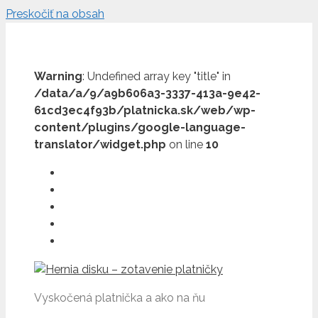
Preskočiť na obsah
Warning
: Undefined array key "title" in
/data/a/9/a9b606a3-3337-413a-9e42-
61cd3ec4f93b/platnicka.sk/web/wp-
content/plugins/google-language-
translator/widget.php
on line
10
Vyskočená platnička a ako na ňu