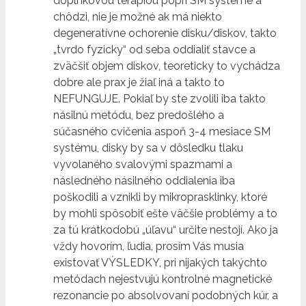
doplnkovou terapiou popri SM systéme a
chôdzi, nie je možné ak má niekto
degeneratívne ochorenie disku/diskov, takto
„tvrdo fyzicky“ od seba oddialiť stavce a
zväčšiť objem diskov, teoreticky to vychádza
dobre ale prax je žiaľ iná a takto to
NEFUNGUJE. Pokiaľ by ste zvolili iba takto
násilnú metódu, bez predošlého a
súčasného cvičenia aspoň 3-4 mesiace SM
systému, disky by sa v dôsledku tlaku
vyvolaného svalovými spazmami a
následného násilného oddialenia iba
poškodili a vznikli by mikroprasklinky, ktoré
by mohli spôsobiť ešte väčšie problémy a to
za tú krátkodobú „úľavu“ určite nestojí. Ako ja
vždy hovorím, ľudia, prosím Vás musia
existovať VÝSLEDKY, pri nijakých takýchto
metódach nejestvujú kontrolné magnetické
rezonancie po absolvovaní podobných kúr, a