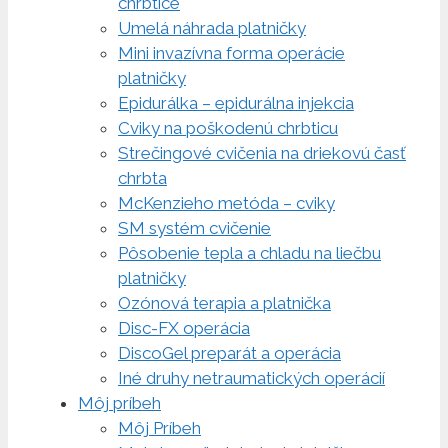
chrbtice
Umelá náhrada platničky
Mini invazívna forma operácie
platničky
Epidurálka – epidurálna injekcia
Cviky na poškodenú chrbticu
Strečingové cvičenia na driekovú časť
chrbta
McKenzieho metóda – cviky
SM systém cvičenie
Pôsobenie tepla a chladu na liečbu
platničky
Ozónová terapia a platnička
Disc-FX operácia
DiscoGel preparát a operácia
Iné druhy netraumatických operácií
Môj príbeh
Môj Príbeh