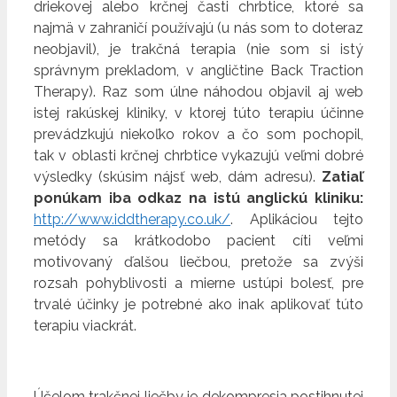
driekovej alebo krčnej časti chrbtice, ktoré sa
najmä v zahraničí používajú (u nás som to doteraz
neobjavil), je trakčná terapia (nie som si istý
správnym prekladom, v angličtine Back Traction
Therapy). Raz som úlne náhodou objavil aj web
istej rakúskej kliniky, v ktorej túto terapiu účinne
prevádzkujú niekoľko rokov a čo som pochopil,
tak v oblasti krčnej chrbtice vykazujú veľmi dobré
výsledky (skúsim nájsť web, dám adresu).
Zatiaľ
ponúkam iba odkaz na istú anglickú kliniku:
http://www.iddtherapy.co.uk/
. Aplikáciou tejto
metódy sa krátkodobo pacient cíti veľmi
motivovaný ďalšou liečbou, pretože sa zvýši
rozsah pohyblivosti a mierne ustúpi bolesť, pre
trvalé účinky je potrebné ako inak aplikovať túto
terapiu viackrát.
Účelom trakčnej liečby je dekompresia postihnutej