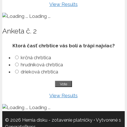
View Results
Loading ...
Anketa č. 2
Ktorá časť chrbtice vás bolí a trápi najviac?
krčná chrbtica
hrudníková chrbtica
drieková chrbtica
View Results
Loading ...
© 2026 Hernia disku - zotavenie platničky
• Vytvorené s
GeneratePress