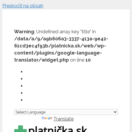
Preskočiť na obsah
Warning
: Undefined array key "title" in
/data/a/9/a9b606a3-3337-413a-9e42-
61cd3ec4f93b/platnicka.sk/web/wp-
content/plugins/google-language-
translator/widget.php
on line
10
Powered by
Translate