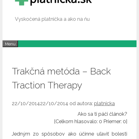
Vyskočená platnička a ako na ňu
Menu
Trakčná metóda – Back
Traction Therapy
22/10/2014
22/10/2014
od autora:
platnicka
Ako sa ti páči článok?
[Celkom hlasovalo:
0
Priemer:
0
]
Jedným zo spôsobov ako účinne uľaviť bolesti