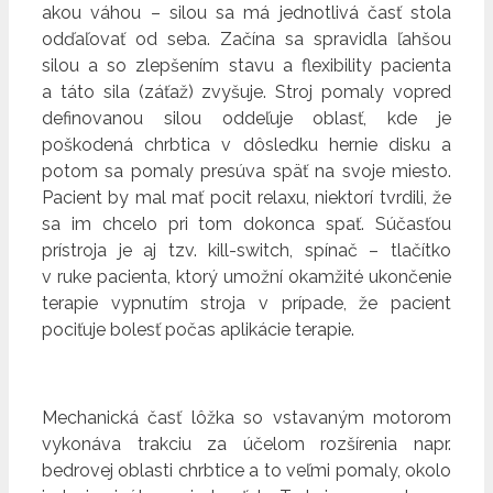
akou váhou – silou sa má jednotlivá časť stola
odďaľovať od seba. Začína sa spravidla ľahšou
silou a so zlepšením stavu a flexibility pacienta
a táto sila (záťaž) zvyšuje. Stroj pomaly vopred
definovanou silou oddeľuje oblasť, kde je
poškodená chrbtica v dôsledku hernie disku a
potom sa pomaly presúva späť na svoje miesto.
Pacient by mal mať pocit relaxu, niektorí tvrdili, že
sa im chcelo pri tom dokonca spať. Súčasťou
prístroja je aj tzv. kill-switch, spínač – tlačítko
v ruke pacienta, ktorý umožní okamžité ukončenie
terapie vypnutím stroja v prípade, že pacient
pociťuje bolesť počas aplikácie terapie.
Mechanická časť lôžka so vstavaným motorom
vykonáva trakciu za účelom rozšírenia napr.
bedrovej oblasti chrbtice a to veľmi pomaly, okolo