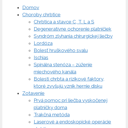
Domov
Choroby chrbtice
Chrbtica a stavce C, T. L a S
Degeneratívne ochorenie platničiek
Syndróm zlyhania chirurgickej liečby
Lordóza
Bolesť hruškového svalu
Ischias
Spinálna stenóza – zúženie
miechového kanála
Bolesti chrbta a rizikové faktory,
ktoré zvyšujú vznik hernie disku
Zotavenie
Prvá pomoc pri liečba vyskočenej
platničky doma
Trakčná metóda
Laserové a endoskopické operácie