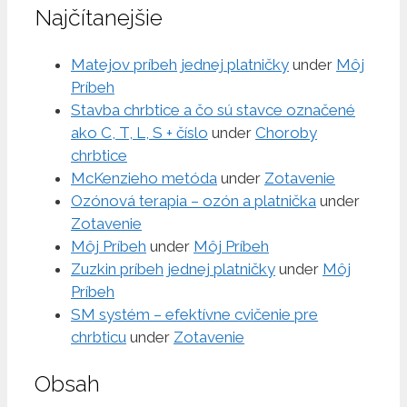
Najčítanejšie
Matejov príbeh jednej platničky
under
Môj
Príbeh
Stavba chrbtice a čo sú stavce označené
ako C, T, L, S + číslo
under
Choroby
chrbtice
McKenzieho metóda
under
Zotavenie
Ozónová terapia – ozón a platnička
under
Zotavenie
Môj Príbeh
under
Môj Príbeh
Zuzkin príbeh jednej platničky
under
Môj
Príbeh
SM systém – efektívne cvičenie pre
chrbticu
under
Zotavenie
Obsah