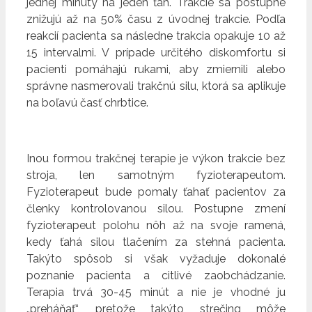
jednej minúty na jeden ťah. Trakcie sa postupne
znižujú až na 50% času z úvodnej trakcie. Podľa
reakcií pacienta sa následne trakcia opakuje 10 až
15 intervalmi. V prípade určitého diskomfortu si
pacienti pomáhajú rukami, aby zmiernili alebo
správne nasmerovali trakčnú silu, ktorá sa aplikuje
na boľavú časť chrbtice.
Inou formou trakčnej terapie je výkon trakcie bez
stroja, len samotným fyzioterapeutom.
Fyzioterapeut bude pomaly ťahať pacientov za
členky kontrolovanou silou. Postupne zmení
fyzioterapeut polohu nôh až na svoje ramená,
kedy ťahá silou tlačením za stehná pacienta.
Takýto spôsob si však vyžaduje dokonalé
poznanie pacienta a citlivé zaobchádzanie.
Terapia trvá 30-45 minút a nie je vhodné ju
„preháňať“, pretože takýto strečing môže