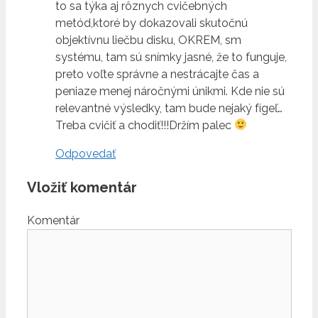
to sa týka aj rôznych cvičebných
metód,ktoré by dokazovali skutočnú
objektívnu liečbu disku, OKREM, sm
systému, tam sú snímky jasné, že to funguje,
preto voľte správne a nestrácajte čas a
peniaze menej náročnými únikmi. Kde nie sú
relevantné výsledky, tam bude nejaký fígeľ…
Treba cvičiť a chodiť!!!Držím palec
Odpovedať
Vložiť komentár
Komentár