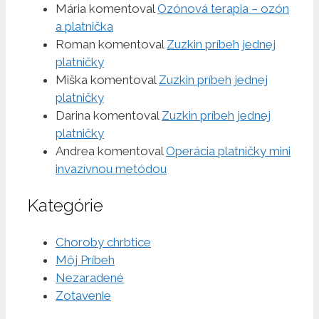
Mária
komentoval
Ozónová terapia – ozón
a platnička
Roman
komentoval
Zuzkin príbeh jednej
platničky
Miška
komentoval
Zuzkin príbeh jednej
platničky
Darina
komentoval
Zuzkin príbeh jednej
platničky
Andrea
komentoval
Operácia platničky mini
invazívnou metódou
Kategórie
Choroby chrbtice
Môj Príbeh
Nezaradené
Zotavenie