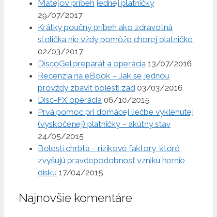
Matejov príbeh jednej platničky
29/07/2017
Krátky poučný príbeh ako zdravotná
stolička nie vždy pomôže chorej platničke
02/03/2017
DiscoGel preparát a operácia
13/07/2016
Recenzia na eBook – Jak se jednou
provždy zbavit bolesti zad
03/03/2016
Disc-FX operácia
06/10/2015
Prvá pomoc pri domácej liečbe vyklenutej
(vyskočenej) platničky – akútny stav
24/05/2015
Bolesti chrbta – rizikové faktory, ktoré
zvyšujú pravdepodobnosť vzniku hernie
disku
17/04/2015
Najnovšie komentáre