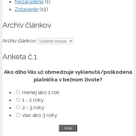
Nezaradené
(1)
Zotavenie
(15)
Archív článkov
Archív článkov
Anketa č.1
Ako dlho Vás už obmedzuje vyklenutá/poškodená
platnička v bežnom živote?
menej ako 1 rok
1 - 2 roky
2 - 3 roky
viac ako 3 roky