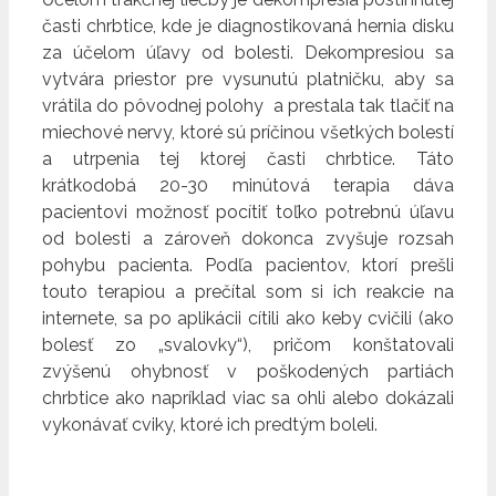
časti chrbtice, kde je diagnostikovaná hernia disku
za účelom úľavy od bolesti. Dekompresiou sa
vytvára priestor pre vysunutú platničku, aby sa
vrátila do pôvodnej polohy a prestala tak tlačiť na
miechové nervy, ktoré sú príčinou všetkých bolestí
a utrpenia tej ktorej časti chrbtice. Táto
krátkodobá 20-30 minútová terapia dáva
pacientovi možnosť pocítiť toľko potrebnú úľavu
od bolesti a zároveň dokonca zvyšuje rozsah
pohybu pacienta. Podľa pacientov, ktorí prešli
touto terapiou a prečítal som si ich reakcie na
internete, sa po aplikácii cítili ako keby cvičili (ako
bolesť zo „svalovky“), pričom konštatovali
zvýšenú ohybnosť v poškodených partiách
chrbtice ako napríklad viac sa ohli alebo dokázali
vykonávať cviky, ktoré ich predtým boleli.