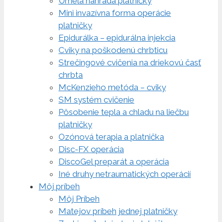
Umelá náhrada platničky
Mini invazívna forma operácie
platničky
Epidurálka – epidurálna injekcia
Cviky na poškodenú chrbticu
Strečingové cvičenia na driekovú časť
chrbta
McKenzieho metóda – cviky
SM systém cvičenie
Pôsobenie tepla a chladu na liečbu
platničky
Ozónová terapia a platnička
Disc-FX operácia
DiscoGel preparát a operácia
Iné druhy netraumatických operácií
Môj príbeh
Môj Príbeh
Matejov príbeh jednej platničky