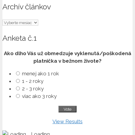
Archív článkov
Archív
článkov
Anketa č.1
Ako dlho Vás už obmedzuje vyklenutá/poškodená
platnička v bežnom živote?
menej ako 1 rok
1 - 2 roky
2 - 3 roky
viac ako 3 roky
View Results
Loading ...