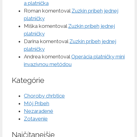
a platnička
Roman
komentoval
Zuzkin príbeh jednej
platničky
Miška
komentoval
Zuzkin príbeh jednej
platničky
Darina
komentoval
Zuzkin príbeh jednej
platničky
Andrea
komentoval
Operácia platničky mini
invazívnou metódou
Kategórie
Choroby chrbtice
Môj Príbeh
Nezaradené
Zotavenie
Najčítanejšie