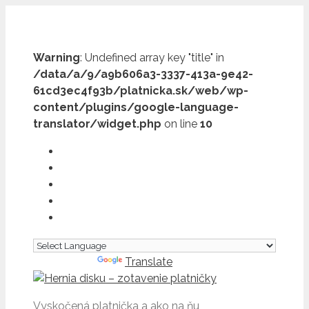
Preskočiť
na
obsah
Warning
: Undefined array key "title" in
/data/a/9/a9b606a3-3337-413a-9e42-
61cd3ec4f93b/platnicka.sk/web/wp-
content/plugins/google-language-
translator/widget.php
on line
10
Powered by
Translate
Vyskočená platnička a ako na ňu