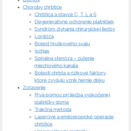
Choroby chrbtice
Chrbtica a stavce C, T. L a S
Degeneratívne ochorenie platničiek
Syndróm zlyhania chirurgickej liečby
Lordóza
Bolesť hruškového svalu
Ischias
Spinálna stenóza – zúženie
miechového kanála
Bolesti chrbta a rizikové faktory,
ktoré zvyšujú vznik hernie disku
Zotavenie
Prvá pomoc pri liečba vyskočenej
platničky doma
Trakčná metóda
Laserové a endoskopické operácie
chrbtice