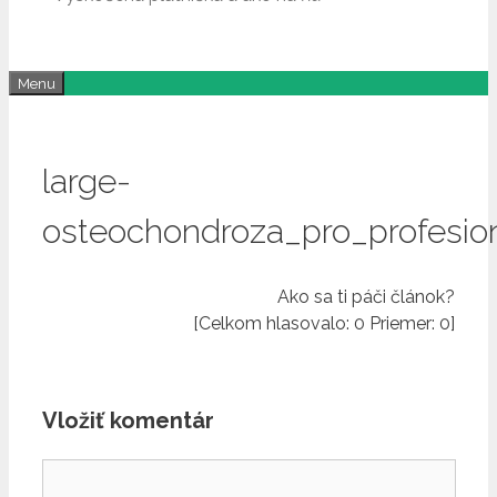
Menu
large-
osteochondroza_pro_profesio
Ako sa ti páči článok?
[Celkom hlasovalo:
0
Priemer:
0
]
Vložiť komentár
Komentár