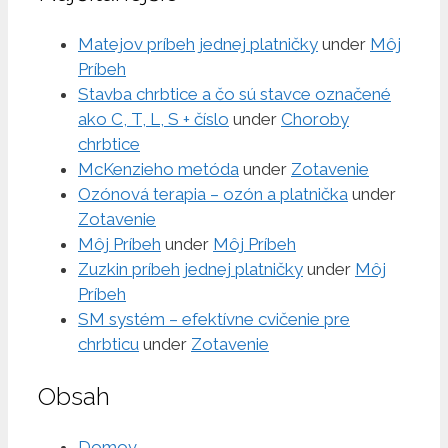
Matejov príbeh jednej platničky
under
Môj
Príbeh
Stavba chrbtice a čo sú stavce označené
ako C, T, L, S + číslo
under
Choroby
chrbtice
McKenzieho metóda
under
Zotavenie
Ozónová terapia – ozón a platnička
under
Zotavenie
Môj Príbeh
under
Môj Príbeh
Zuzkin príbeh jednej platničky
under
Môj
Príbeh
SM systém – efektívne cvičenie pre
chrbticu
under
Zotavenie
Obsah
Domov