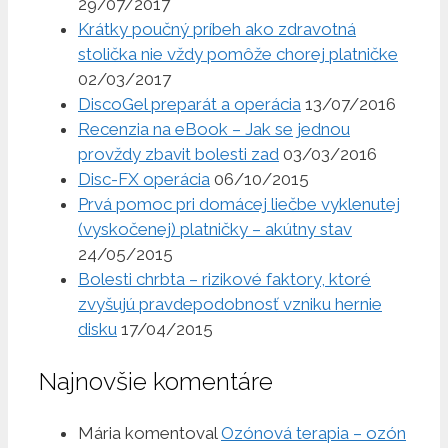
29/07/2017
Krátky poučný príbeh ako zdravotná
stolička nie vždy pomôže chorej platničke
02/03/2017
DiscoGel preparát a operácia
13/07/2016
Recenzia na eBook – Jak se jednou
provždy zbavit bolesti zad
03/03/2016
Disc-FX operácia
06/10/2015
Prvá pomoc pri domácej liečbe vyklenutej
(vyskočenej) platničky – akútny stav
24/05/2015
Bolesti chrbta – rizikové faktory, ktoré
zvyšujú pravdepodobnosť vzniku hernie
disku
17/04/2015
Najnovšie komentáre
Mária
komentoval
Ozónová terapia – ozón