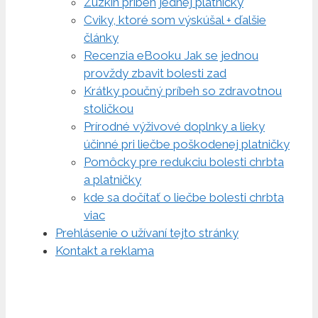
Zuzkin príbeh jednej platničky
Cviky, ktoré som výskúšal + ďalšie
články
Recenzia eBooku Jak se jednou
provždy zbavit bolesti zad
Krátky poučný príbeh so zdravotnou
stoličkou
Prírodné výživové doplnky a lieky
účinné pri liečbe poškodenej platničky
Pomôcky pre redukciu bolesti chrbta
a platničky
kde sa dočítať o liečbe bolesti chrbta
viac
Prehlásenie o užívaní tejto stránky
Kontakt a reklama