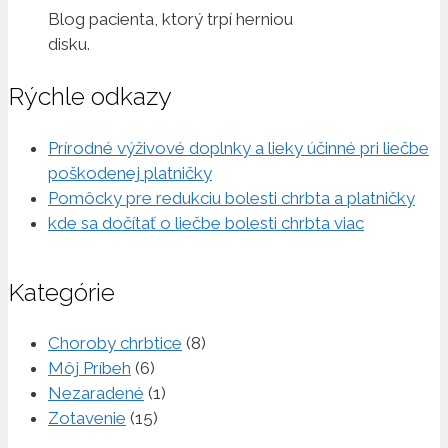
Blog pacienta, ktorý trpí herniou
disku.
Rýchle odkazy
Prírodné výživové doplnky a lieky účinné pri liečbe
poškodenej platničky
Pomôcky pre redukciu bolesti chrbta a platničky
kde sa dočítať o liečbe bolesti chrbta viac
Kategórie
Choroby chrbtice
(8)
Môj Príbeh
(6)
Nezaradené
(1)
Zotavenie
(15)