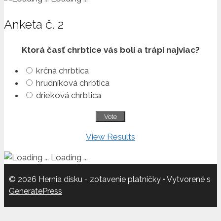
Anketa č. 2
Ktorá časť chrbtice vás bolí a trápi najviac?
krčná chrbtica
hrudníková chrbtica
drieková chrbtica
View Results
Loading ...
© 2026 Hernia disku - zotavenie platničky
• Vytvorené s
GeneratePress