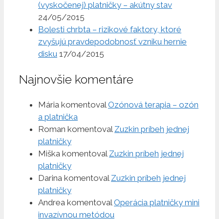
(vyskočenej) platničky – akútny stav
24/05/2015
Bolesti chrbta – rizikové faktory, ktoré
zvyšujú pravdepodobnosť vzniku hernie
disku
17/04/2015
Najnovšie komentáre
Mária
komentoval
Ozónová terapia – ozón
a platnička
Roman
komentoval
Zuzkin príbeh jednej
platničky
Miška
komentoval
Zuzkin príbeh jednej
platničky
Darina
komentoval
Zuzkin príbeh jednej
platničky
Andrea
komentoval
Operácia platničky mini
invazívnou metódou