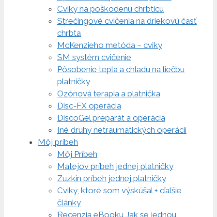
Cviky na poškodenú chrbticu
Strečingové cvičenia na driekovú časť
chrbta
McKenzieho metóda – cviky
SM systém cvičenie
Pôsobenie tepla a chladu na liečbu
platničky
Ozónová terapia a platnička
Disc-FX operácia
DiscoGel preparát a operácia
Iné druhy netraumatických operácií
Môj príbeh
Môj Príbeh
Matejov príbeh jednej platničky
Zuzkin príbeh jednej platničky
Cviky, ktoré som výskúšal + ďalšie
články
Recenzia eBooku Jak se jednou