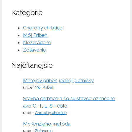
Kategórie
Choroby chrbtice
Môj Príbeh
Nezaradené
Zotavenie
Najčítanejšie
Matejov príbeh jednej platničky
under
Môj Príbeh
Stavba chrbtice a čo sú stavce označené
ako C, T, L, S + číslo
under
Choroby chrbtice
McKenzieho metóda
under
Zotavenie