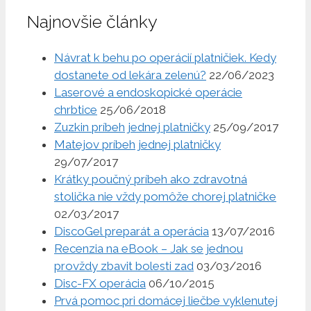
Najnovšie články
Návrat k behu po operácií platničiek. Kedy
dostanete od lekára zelenú?
22/06/2023
Laserové a endoskopické operácie
chrbtice
25/06/2018
Zuzkin príbeh jednej platničky
25/09/2017
Matejov príbeh jednej platničky
29/07/2017
Krátky poučný príbeh ako zdravotná
stolička nie vždy pomôže chorej platničke
02/03/2017
DiscoGel preparát a operácia
13/07/2016
Recenzia na eBook – Jak se jednou
provždy zbavit bolesti zad
03/03/2016
Disc-FX operácia
06/10/2015
Prvá pomoc pri domácej liečbe vyklenutej