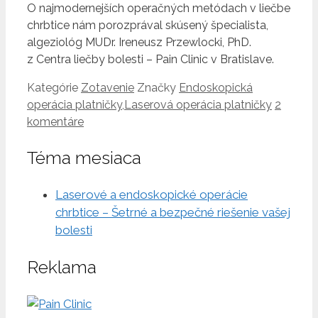
O najmodernejších operačných metódach v liečbe
chrbtice nám porozprával skúsený špecialista,
algeziológ MUDr. Ireneusz Przewlocki, PhD.
z Centra liečby bolesti – Pain Clinic v Bratislave.
Kategórie
Zotavenie
Značky
Endoskopická
operácia platničky
,
Laserová operácia platničky
2
komentáre
Téma mesiaca
Laserové a endoskopické operácie
chrbtice – Šetrné a bezpečné riešenie vašej
bolesti
Reklama