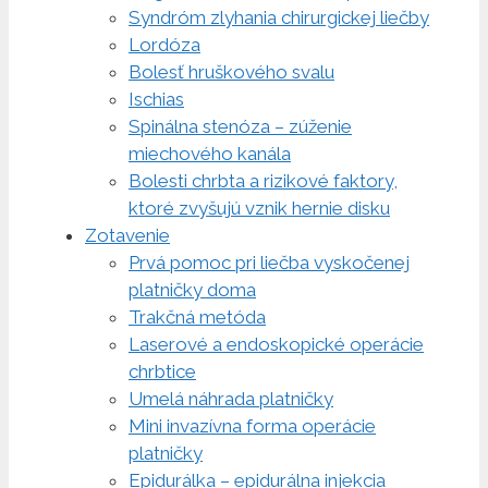
Syndróm zlyhania chirurgickej liečby
Lordóza
Bolesť hruškového svalu
Ischias
Spinálna stenóza – zúženie
miechového kanála
Bolesti chrbta a rizikové faktory,
ktoré zvyšujú vznik hernie disku
Zotavenie
Prvá pomoc pri liečba vyskočenej
platničky doma
Trakčná metóda
Laserové a endoskopické operácie
chrbtice
Umelá náhrada platničky
Mini invazívna forma operácie
platničky
Epidurálka – epidurálna injekcia