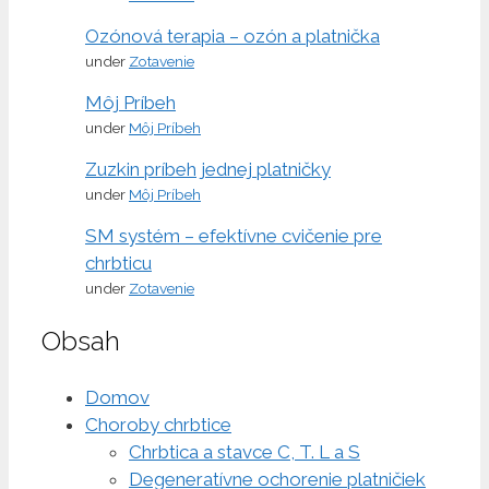
Ozónová terapia – ozón a platnička
under
Zotavenie
Môj Príbeh
under
Môj Príbeh
Zuzkin príbeh jednej platničky
under
Môj Príbeh
SM systém – efektívne cvičenie pre
chrbticu
under
Zotavenie
Obsah
Domov
Choroby chrbtice
Chrbtica a stavce C, T. L a S
Degeneratívne ochorenie platničiek