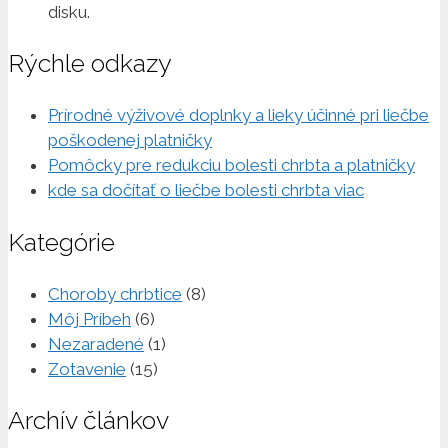
disku.
Rýchle odkazy
Prírodné výživové doplnky a lieky účinné pri liečbe
poškodenej platničky
Pomôcky pre redukciu bolesti chrbta a platničky
kde sa dočítať o liečbe bolesti chrbta viac
Kategórie
Choroby chrbtice
(8)
Môj Príbeh
(6)
Nezaradené
(1)
Zotavenie
(15)
Archív článkov