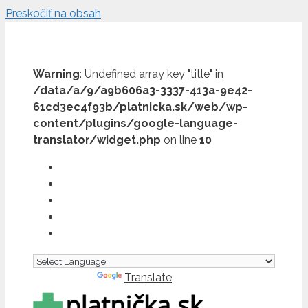
Preskočiť na obsah
Warning
: Undefined array key "title" in
/data/a/9/a9b606a3-3337-413a-9e42-
61cd3ec4f93b/platnicka.sk/web/wp-
content/plugins/google-language-
translator/widget.php
on line
10
Powered by
Translate