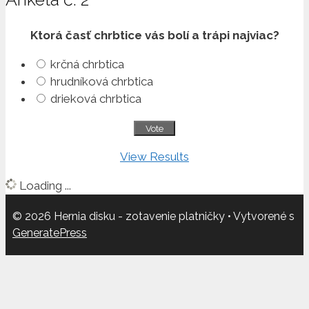
Ktorá časť chrbtice vás bolí a trápi najviac?
krčná chrbtica
hrudníková chrbtica
drieková chrbtica
View Results
Loading ...
© 2026 Hernia disku - zotavenie platničky
• Vytvorené s
GeneratePress