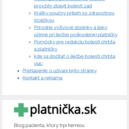
provždy zbavit bolesti zad
Krátky poučný príbeh so zdravotnou
stoličkou
Prírodné výživové doplnky a lieky
účinné pri liečbe poškodenej platničky
Pomôcky pre redukciu bolesti chrbta
a platničky
kde sa dočítať o liečbe bolesti chrbta
viac
Prehlásenie o užívaní tejto stránky
Kontakt a reklama
Blog pacienta, ktorý trpí herniou