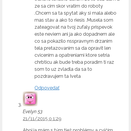
ze sa cim skor vratim do roboty
.Chcem sa ta spytat aky si mala alebo
mas stav a ako to riesis .Musela som
zateagovat na tvoj zufaly prispevok
este neviem ani ja ako dopadnem ale
co sa pokazilo nsspravnym drzanim
tela pretazovanim sa da opravit len
cvicenim a opatreniami ktore setria
chrbticu ak bude treba poradim ti raz
som to uz zvladla da sa to
pozdravujem ta Iveta
Odpovedať
Evelyn 53
21/11/2015 o 1:29
Ahoj,ja mám s tým tiež problémy a cvičím