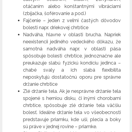
otáčaním alebo konštantnými vibráciami
(zbíjačka, šoférovanie a pod.)
Fajčenie – jeden z veľmi častých dôvodov
bolesti napr. driekovej chrbtice
Nadváha, hlavne v oblasti brucha. Napriek
neexistencii jediného vedeckého dôkazu, že
samotná nadváha napr. v oblasti pása
spôsobuje bolesti chrbtice, jednoznačne ale
preukazuje slabú fyzickú kondíciu jedinca –
chabé svaly a ich slabá flexibilita
neposkytujú dostatočnú oporu pre správne
držanie chrbtice
Zlé držanie tela. Ak je nesprávne držanie tela
spojené s herniou disku, či inými chorobami
chrbtice, spôsobuje zlé držanie tela väčšiu
bolesť. Ideálne držanie tela vo všeobecnosti
predstavuje priamku, kde uši, plecia a boky
sú práve v jednej rovine – priamke.