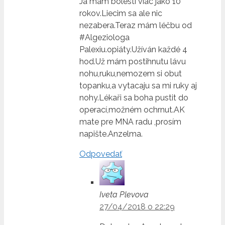
Já mam bolesti viac jako 10
rokov.Liecim sa ale nic
nezabera.Teraz mám léčbu od
#Algeziologa
Palexiu.opiáty.Užíván každé 4
hod.Už mám postihnutu lávu
nohu,ruku,nemozem si obut
topanku,a vytacaju sa mi ruky aj
nohy.Lékaři sa boha pustit do
operací,možném ochrnut.AK
mate pre MNA radu ,prosím
napište.Anzelma.
Odpovedať
Iveta Plevova
27/04/2018 o 22:29