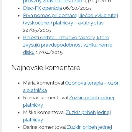
provždy zbavit bolesti zad
03/03/2016
Disc-FX operácia
06/10/2015
Prvá pomoc pri domácej liečbe vyklenutej
(vyskočenej) platničky – akútny stav
24/05/2015
Bolesti chrbta – rizikové faktory, ktoré
zvyšujú pravdepodobnosť vzniku hernie
disku
17/04/2015
Najnovšie komentáre
Mária
komentoval
Ozónová terapia – ozón
a platnička
Roman
komentoval
Zuzkin príbeh jednej
platničky
Miška
komentoval
Zuzkin príbeh jednej
platničky
Darina
komentoval
Zuzkin príbeh jednej