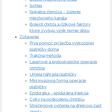
Ischias
Spinálna stenóza – zúženie
miechového kanála
Bolesti chrbta a rizikové faktory,
ktoré zvyšujú vznik hernie disku
Zotavenie
Prvá pomoc pri liečba vyskočenej
platničky doma
Trakčná metóda
Laserové a endoskopické operácie
chrbtice
Umelá náhrada platničky
Mini invazívna forma operácie
platničky
Epidurálka – epidurálna injekcia
Cviky na poškodenú chrbticu
Strečingové cvičenia na driekovú časť
chrbta