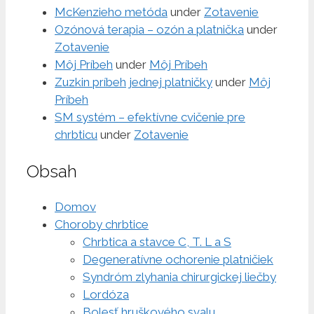
McKenzieho metóda
under
Zotavenie
Ozónová terapia – ozón a platnička
under
Zotavenie
Môj Príbeh
under
Môj Príbeh
Zuzkin príbeh jednej platničky
under
Môj
Príbeh
SM systém – efektívne cvičenie pre
chrbticu
under
Zotavenie
Obsah
Domov
Choroby chrbtice
Chrbtica a stavce C, T. L a S
Degeneratívne ochorenie platničiek
Syndróm zlyhania chirurgickej liečby
Lordóza
Bolesť hruškového svalu