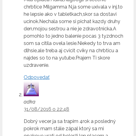
chrbtice Milgamma N,ja some uxivala v inj.to
he lepsie ako v tabletkach,skor sa dostavi
ucinok.Nechala some si pichat kazdy druhy
den,mojou sestrou a nie je zdravotnicka.A
pomohlo to jedno balenie pocas 3 tyzdnoch
som sa citila ovela lesie.Niekedy to trva am
dlhsie,ale treba aj cvicit cviky na chrbticu a
najdes so to na yutube.Prajem Ti skore
uzdravenie.
Odpovedať
adka
31/08/2016 o 22:48
Dobrý vecer ja sa trapim 4rok a posledný
pokrok mam stále zápal ktorý sa mi
opakove vrati od bolesti len placem a