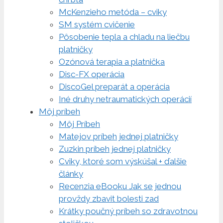
McKenzieho metóda – cviky
SM systém cvičenie
Pôsobenie tepla a chladu na liečbu
platničky
Ozónová terapia a platnička
Disc-FX operácia
DiscoGel preparát a operácia
Iné druhy netraumatických operácií
Môj príbeh
Môj Príbeh
Matejov príbeh jednej platničky
Zuzkin príbeh jednej platničky
Cviky, ktoré som výskúšal + ďalšie
články
Recenzia eBooku Jak se jednou
provždy zbavit bolesti zad
Krátky poučný príbeh so zdravotnou