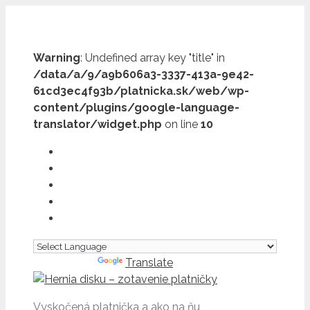
Preskočiť
na
obsah
Warning
: Undefined array key "title" in
/data/a/9/a9b606a3-3337-413a-9e42-
61cd3ec4f93b/platnicka.sk/web/wp-
content/plugins/google-language-
translator/widget.php
on line
10
Powered by
Translate
Vyskočená platnička a ako na ňu