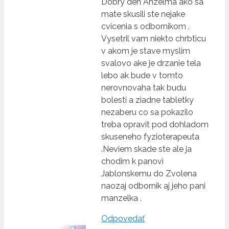
Dobry den Anzelma ako sa
mate skusili ste nejake
cvicenia s odbornikom .
Vysetril vam niekto chrbticu
v akom je stave myslim
svalovo ake je drzanie tela
lebo ak bude v tomto
nerovnovaha tak budu
bolesti a ziadne tabletky
nezaberu co sa pokazilo
treba opravit pod dohladom
skuseneho fyzioterapeuta
.Neviem skade ste ale ja
chodim k panovi
Jablonskemu do Zvolena
naozaj odbornik aj jeho pani
manzelka .
Odpovedať