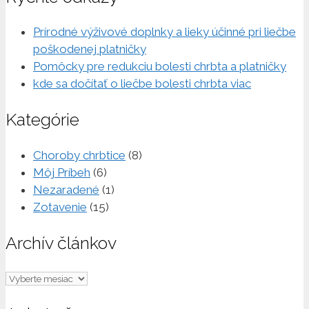
Prírodné výživové doplnky a lieky účinné pri liečbe
poškodenej platničky
Pomôcky pre redukciu bolesti chrbta a platničky
kde sa dočítať o liečbe bolesti chrbta viac
Kategórie
Choroby chrbtice
(8)
Môj Príbeh
(6)
Nezaradené
(1)
Zotavenie
(15)
Archív článkov
Archív
článkov