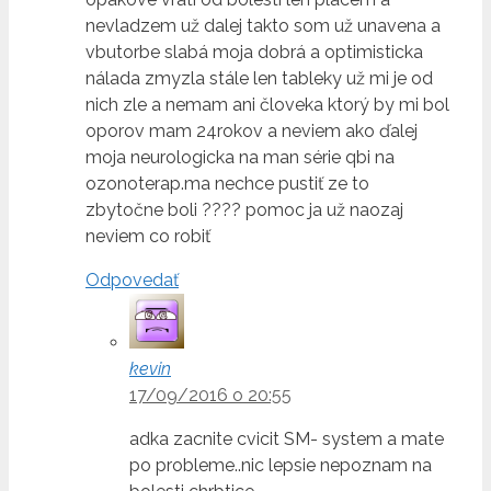
nevladzem už dalej takto som už unavena a
vbutorbe slabá moja dobrá a optimisticka
nálada zmyzla stále len tableky už mi je od
nich zle a nemam ani človeka ktorý by mi bol
oporov mam 24rokov a neviem ako ďalej
moja neurologicka na man série qbi na
ozonoterap.ma nechce pustiť ze to
zbytočne boli ???? pomoc ja už naozaj
neviem co robiť
Odpovedať
kevin
17/09/2016 o 20:55
adka zacnite cvicit SM- system a mate
po probleme..nic lepsie nepoznam na