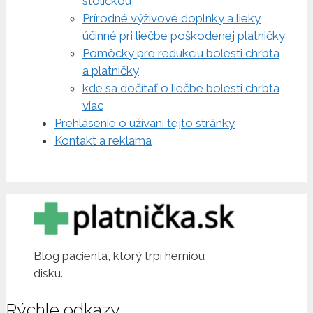
stoličkou
Prírodné výživové doplnky a lieky
účinné pri liečbe poškodenej platničky
Pomôcky pre redukciu bolesti chrbta
a platničky
kde sa dočítať o liečbe bolesti chrbta
viac
Prehlásenie o užívaní tejto stránky
Kontakt a reklama
Blog pacienta, ktorý trpí herniou
disku.
Rýchle odkazy