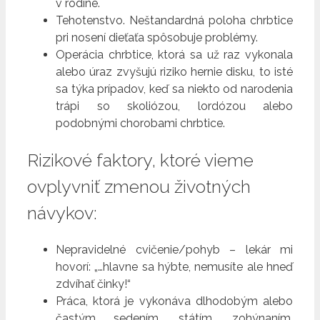
v rodine.
Tehotenstvo. Neštandardná poloha chrbtice
pri nosení dieťaťa spôsobuje problémy.
Operácia chrbtice, ktorá sa už raz vykonala
alebo úraz zvyšujú riziko hernie disku, to isté
sa týka prípadov, keď sa niekto od narodenia
trápi so skoliózou, lordózou alebo
podobnými chorobami chrbtice.
Rizikové faktory, ktoré vieme
ovplyvniť zmenou životných
návykov:
Nepravidelné cvičenie/pohyb – lekár mi
hovorí: „…hlavne sa hýbte, nemusíte ale hneď
zdvíhať činky!“
Práca, ktorá je vykonáva dlhodobým alebo
častým sedením, státím, zohýnaním,