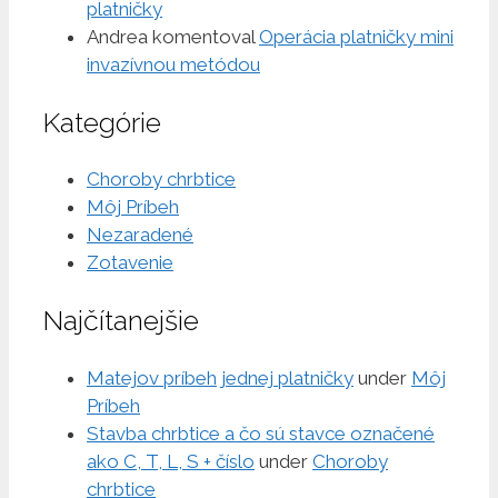
platničky
Andrea
komentoval
Operácia platničky mini
invazívnou metódou
Kategórie
Choroby chrbtice
Môj Príbeh
Nezaradené
Zotavenie
Najčítanejšie
Matejov príbeh jednej platničky
under
Môj
Príbeh
Stavba chrbtice a čo sú stavce označené
ako C, T, L, S + číslo
under
Choroby
chrbtice