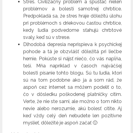
Stres. Civilizačný problém a spúšťač nielen
problémov a bolestí samotnej chrbtice.
Predpokladá sa, že stres hraje dôležitú úlohu
pri problémoch s driekovou časťou chrbtice,
kedy ľudia podvedome sťahujú chrbtové
svaly, keď sú v strese.
Dlhodobá depresia neprispieva k psychickej
pohode a tá je obzvlášť dôležitá pri liečbe
hernie. Pokúste si nájsť niečo, čo vás napĺňa,
teší. Mňa napríklad v časoch najväčšej
bolesti písanie tohto blogu. Sú tu ľudia, ktorí
sú na tom podobne ako ja a som rád, že
aspoň cez internet sa môžem podeliť o to,
čo v dôsledku poškodenej platničky cítim.
Verte, že nie ste sami, ale možno o tom nikto
nevie alebo nerozumie, akú bolesť cítite. Aj
keď vždy celý deň nebudete len pozitívne
myslieť, dôležité je aspoň začať 🙂