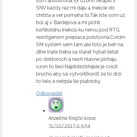
som absolvoval 5x ozono terapiu v
SNV kazdy raz mi daju 4 inekcie do
chrbta a ver pomaha to.Tak iste som uz
bol aj v Bardejove a mi pichli
kortikoidnu inekciu ku nervu pod RTG
reontgenom preplaca poistovna.Cvicim
SM system sem tam ale toto je beh na
dlhe trate treba sa starat hybat lietat
po doktoroch a nech hlavne pichaju
ozon to lieci.Najdolezistejsie je cvicit
brucho,aby sa vytvoril(kord) ze to drzi
to telo a netrpia tie platnicky.
Odpovedať
Anzelma Krajčo icova
31/10/2017 o 9:54