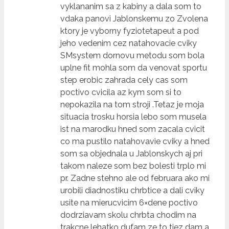
vyklananim sa z kabiny a dala som to
vdaka panovi Jablonskemu zo Zvolena
ktory je vyborny fyziotetapeut a pod
jeho vedenim cez natahovacie cviky
SMsystem dornovu metodu som bola
uplne fit mohla som da venovat sportu
step erobic zahrada cely cas som
poctivo cvicila az kym som si to
nepokazila na tom stroji .Tetaz je moja
situacia trosku horsia lebo som musela
ist na marodku hned som zacala cvicit
co ma pustilo natahovavie cviky a hned
som sa objednala u Jablonskych aj pri
takom naleze som bez bolesti trplo mi
pr. Zadne stehno ale od februara ako mi
urobili diadnostiku chrbtice a dali cviky
usite na mierucvicim 6×dene poctivo
dodrziavam skolu chrbta chodim na
trakcne lehatko dufam ze to tiez dam a