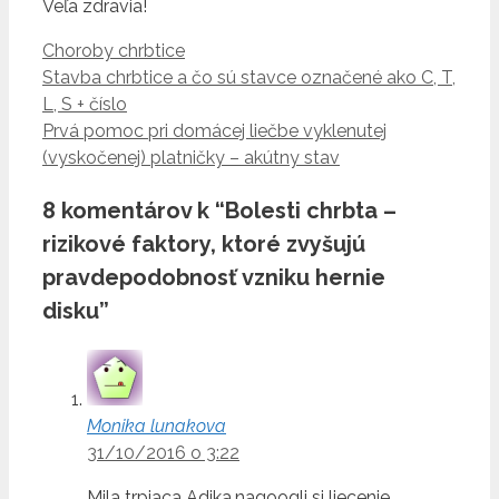
Veľa zdravia!
Kategórie
Choroby chrbtice
Stavba chrbtice a čo sú stavce označené ako C, T,
L, S + číslo
Prvá pomoc pri domácej liečbe vyklenutej
(vyskočenej) platničky – akútny stav
8 komentárov k “Bolesti chrbta –
rizikové faktory, ktoré zvyšujú
pravdepodobnosť vzniku hernie
disku”
Monika lunakova
31/10/2016 o 3:22
Mila trpiaca Adika,nagoogli si liecenie