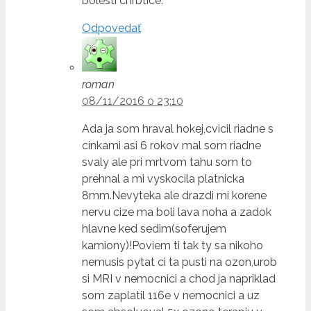
bolesti chrbtice.
Odpovedať
roman
08/11/2016 o 23:10
Ada ja som hraval hokej,cvicil riadne s
cinkami asi 6 rokov mal som riadne
svaly ale pri mrtvom tahu som to
prehnal a mi vyskocila platnicka
8mm.Nevyteka ale drazdi mi korene
nervu cize ma boli lava noha a zadok
hlavne ked sedim(soferujem
kamiony)!Poviem ti tak ty sa nikoho
nemusis pytat ci ta pusti na ozon,urob
si MRI v nemocnici a chod ja napriklad
som zaplatil 116e v nemocnici a uz