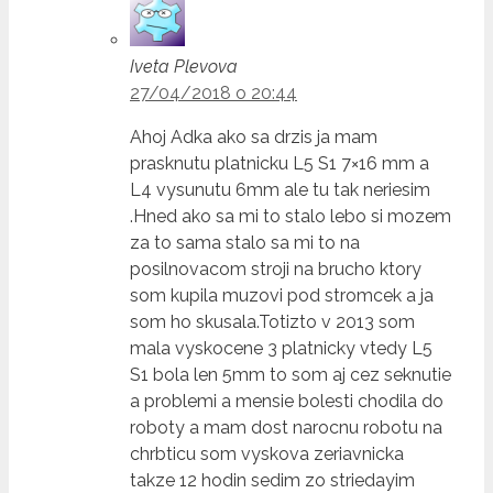
Iveta Plevova
27/04/2018 o 20:44
Ahoj Adka ako sa drzis ja mam
prasknutu platnicku L5 S1 7×16 mm a
L4 vysunutu 6mm ale tu tak neriesim
.Hned ako sa mi to stalo lebo si mozem
za to sama stalo sa mi to na
posilnovacom stroji na brucho ktory
som kupila muzovi pod stromcek a ja
som ho skusala.Totizto v 2013 som
mala vyskocene 3 platnicky vtedy L5
S1 bola len 5mm to som aj cez seknutie
a problemi a mensie bolesti chodila do
roboty a mam dost narocnu robotu na
chrbticu som vyskova zeriavnicka
takze 12 hodin sedim zo striedayim