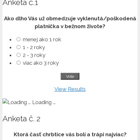
Anketa č.1
Ako dlho Vás už obmedzuje vyklenutá/poškodená
platnička v bežnom živote?
menej ako 1 rok
1 - 2 roky
2 - 3 roky
viac ako 3 roky
View Results
Loading ...
Anketa č. 2
Ktorá časť chrbtice vás bolí a trápi najviac?