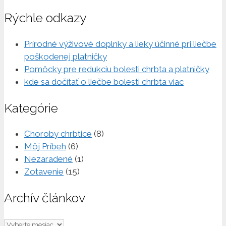
Rýchle odkazy
Prírodné výživové doplnky a lieky účinné pri liečbe
poškodenej platničky
Pomôcky pre redukciu bolesti chrbta a platničky
kde sa dočítať o liečbe bolesti chrbta viac
Kategórie
Choroby chrbtice
(8)
Môj Príbeh
(6)
Nezaradené
(1)
Zotavenie
(15)
Archív článkov
Archív