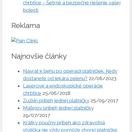
chrbtice – Šetrné a bezpečné riešenie vašej
bolesti
Reklama
Najnovšie články
Návrat k behu po operácií platničiek. Kedy
dostanete od lekára zelenú?
22/06/2023
Laserové a endoskopické operácie
chrbtice
25/06/2018
Zuzkin príbeh jednej platničky
25/09/2017
Matejov príbeh jednej platničky
29/07/2017
Krátky poučný príbeh ako zdravotná
stolička nie vždy pomôže chorej platničke