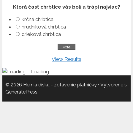
Ktorá časť chrbtice vás bolí a trápi najviac?
krčná chrbtica
hrudníková chrbtica
drieková chrbtica
View Results
Loading ...
© 2026 Hernia disku - zotavenie platničky
• Vytvorené s
GeneratePress