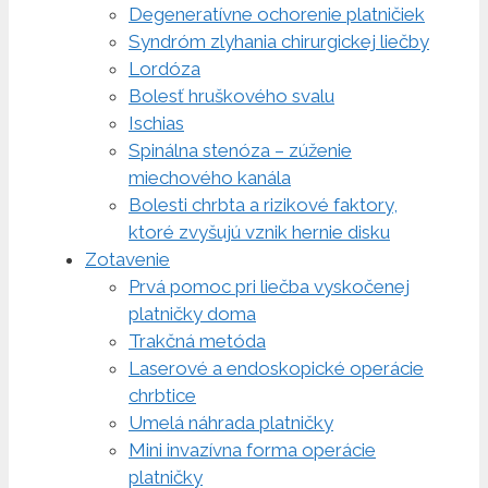
Degeneratívne ochorenie platničiek
Syndróm zlyhania chirurgickej liečby
Lordóza
Bolesť hruškového svalu
Ischias
Spinálna stenóza – zúženie
miechového kanála
Bolesti chrbta a rizikové faktory,
ktoré zvyšujú vznik hernie disku
Zotavenie
Prvá pomoc pri liečba vyskočenej
platničky doma
Trakčná metóda
Laserové a endoskopické operácie
chrbtice
Umelá náhrada platničky
Mini invazívna forma operácie
platničky