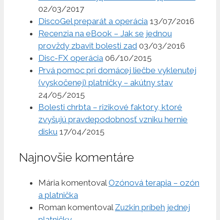
02/03/2017
DiscoGel preparát a operácia
13/07/2016
Recenzia na eBook – Jak se jednou
provždy zbavit bolesti zad
03/03/2016
Disc-FX operácia
06/10/2015
Prvá pomoc pri domácej liečbe vyklenutej
(vyskočenej) platničky – akútny stav
24/05/2015
Bolesti chrbta – rizikové faktory, ktoré
zvyšujú pravdepodobnosť vzniku hernie
disku
17/04/2015
Najnovšie komentáre
Mária
komentoval
Ozónová terapia – ozón
a platnička
Roman
komentoval
Zuzkin príbeh jednej
platničky