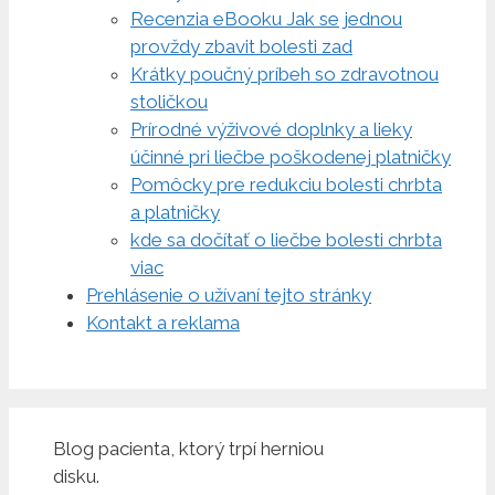
Recenzia eBooku Jak se jednou
provždy zbavit bolesti zad
Krátky poučný príbeh so zdravotnou
stoličkou
Prírodné výživové doplnky a lieky
účinné pri liečbe poškodenej platničky
Pomôcky pre redukciu bolesti chrbta
a platničky
kde sa dočítať o liečbe bolesti chrbta
viac
Prehlásenie o užívaní tejto stránky
Kontakt a reklama
Blog pacienta, ktorý trpí herniou
disku.