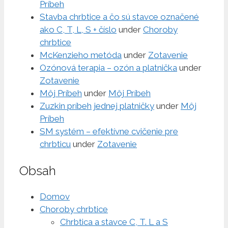
Príbeh
Stavba chrbtice a čo sú stavce označené
ako C, T, L, S + číslo
under
Choroby
chrbtice
McKenzieho metóda
under
Zotavenie
Ozónová terapia – ozón a platnička
under
Zotavenie
Môj Príbeh
under
Môj Príbeh
Zuzkin príbeh jednej platničky
under
Môj
Príbeh
SM systém – efektívne cvičenie pre
chrbticu
under
Zotavenie
Obsah
Domov
Choroby chrbtice
Chrbtica a stavce C, T. L a S