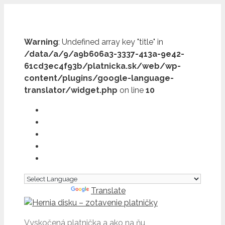
Preskočiť
na
obsah
Warning
: Undefined array key "title" in
/data/a/9/a9b606a3-3337-413a-9e42-
61cd3ec4f93b/platnicka.sk/web/wp-
content/plugins/google-language-
translator/widget.php
on line
10
Powered by
Translate
Vyskočená platnička a ako na ňu