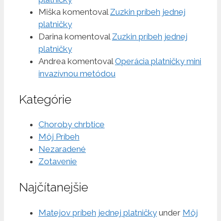
Miška
komentoval
Zuzkin príbeh jednej
platničky
Darina
komentoval
Zuzkin príbeh jednej
platničky
Andrea
komentoval
Operácia platničky mini
invazívnou metódou
Kategórie
Choroby chrbtice
Môj Príbeh
Nezaradené
Zotavenie
Najčítanejšie
Matejov príbeh jednej platničky
under
Môj