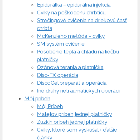
Epidurálka – epidurálna injekcia
Cviky na poškodenú chrbticu
Strečingové cvičenia na driekovú časť
chrbta
McKenzieho metóda – cviky
SM systém cvičenie
Pôsobenie tepla a chladu na liečbu
platničky
Ozónová terapia a platnička
Disc-FX operácia
DiscoGel preparát a operácia
Iné druhy netraumatických operácií
Môj príbeh
Môj Príbeh
Matejov príbeh jednej platničky
Zuzkin príbeh jednej platničky
Cviky, ktoré som výskúšal + ďalšie
články