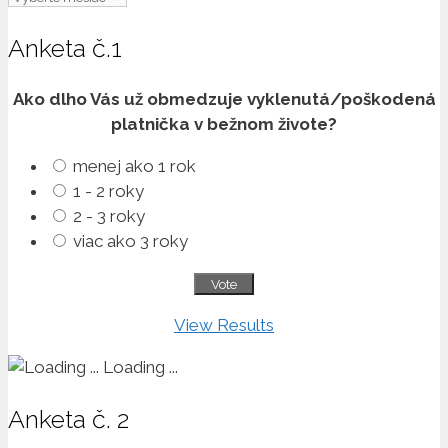
článkov
Anketa č.1
Ako dlho Vás už obmedzuje vyklenutá/poškodená
platnička v bežnom živote?
menej ako 1 rok
1 - 2 roky
2 - 3 roky
viac ako 3 roky
View Results
Loading ...
Anketa č. 2